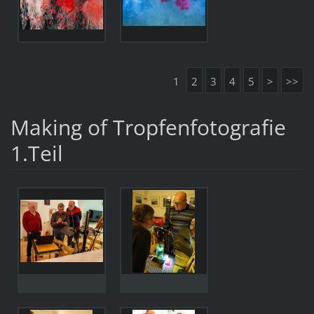
1
2
3
4
5
>
>>
Making of Tropfenfotografie
1.Teil