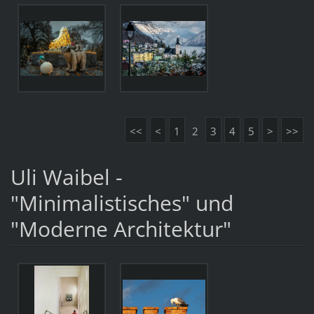
<<
<
1
2
3
4
5
>
>>
Uli Waibel -
"Minimalistisches" und
"Moderne Architektur"