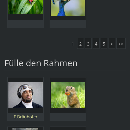
1
2
3
4
5
>
>>
Fülle den Rahmen
F.Bräuhofer