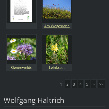
Am Wegesrand
Bienenweide
Leinkraut
1
2
3
4
5
>
>>
Wolfgang Haltrich