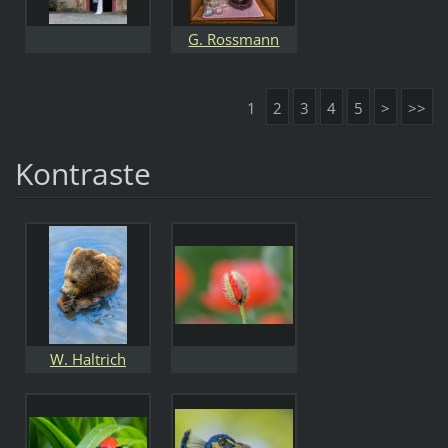
G. Rossmann
1
2
3
4
5
>
>>
Kontraste
W. Haltrich