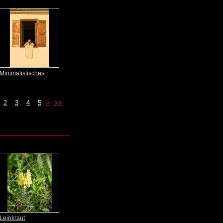
Minimalistisches
2
3
4
5
>
>>
Leinkraut