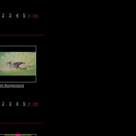
2
3
4
5
>
>>
im Burgenland
2
3
4
5
>
>>