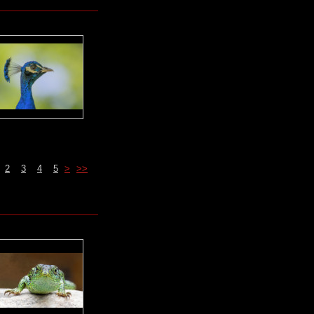
2
3
4
5
>
>>