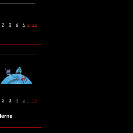
2
3
4
5
>
>>
2
3
4
5
>
>>
derne