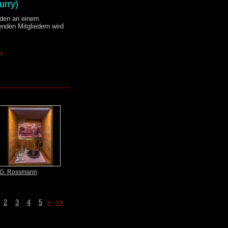
urry)
rden an einem
nden Mitgliedern wird
,
G. Rossmann
2
3
4
5
>
>>