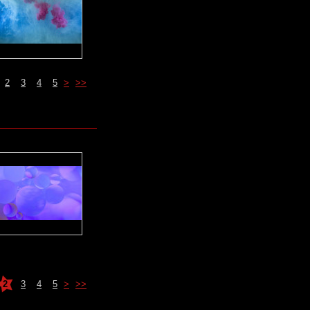
2
3
4
5
>
>>
2
3
4
5
>
>>