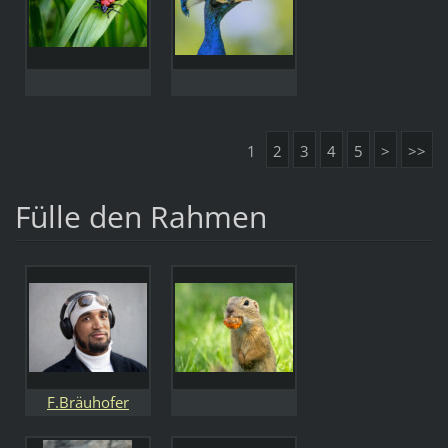
1
2
3
4
5
>
>>
Fülle den Rahmen
F.Bräuhofer