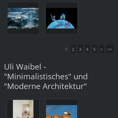
1
2
3
4
5
>
>>
Uli Waibel -
"Minimalistisches" und
"Moderne Architektur"