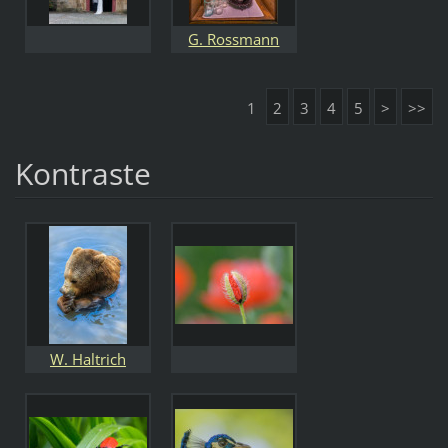
G. Rossmann
1
2
3
4
5
>
>>
Kontraste
W. Haltrich