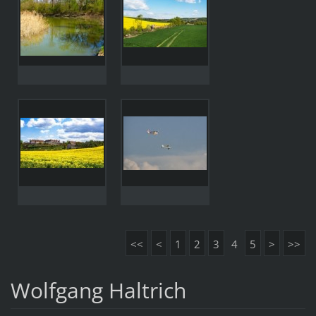
<<
<
1
2
3
4
5
>
>>
Wolfgang Haltrich